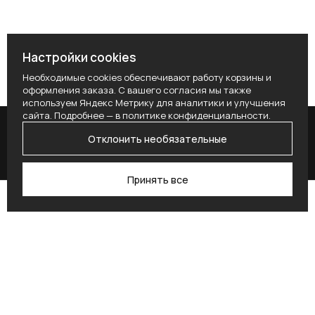
Настройки cookies
Необходимые cookies обеспечивают работу корзины и
оформления заказа. С вашего согласия мы также
используем Яндекс Метрику для аналитики и улучшения
сайта. Подробнее — в
политике конфиденциальности
.
Отклонить необязательные
Принять все
Поиск
Каталог
Профиль
Избранное
Корзина
Поставьте здесь условие для получения
согласия.
Alternative: