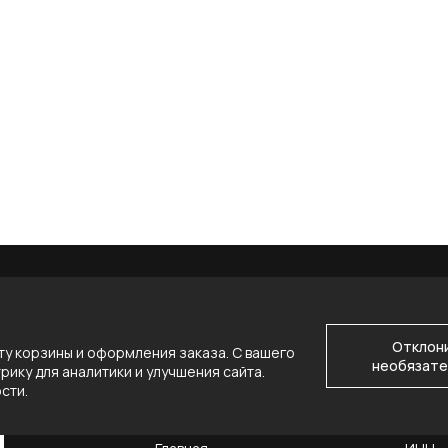
Отклон
у корзины и оформления заказа. С вашего
необязате
ику для аналитики и улучшения сайта.
ости
.
НАВИГАЦИЯ
КОНТ