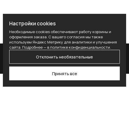
Настройки cookies
Необходимые cookies обеспечивают работу корзины и
оформления заказа. С вашего согласия мы также
используем Яндекс Метрику для аналитики и улучшения
сайта. Подробнее — в
политике конфиденциальности
.
Отклонить необязательные
Принять все
Поиск
Каталог
Профиль
Избранное
Корзина
Поставьте здесь условие для получения
согласия.
Alternative: