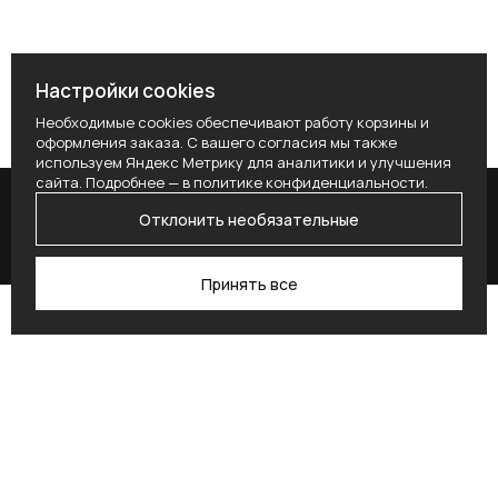
Настройки cookies
Необходимые cookies обеспечивают работу корзины и
оформления заказа. С вашего согласия мы также
используем Яндекс Метрику для аналитики и улучшения
сайта. Подробнее — в
политике конфиденциальности
.
Отклонить необязательные
Принять все
Поиск
Каталог
Профиль
Избранное
Корзина
Поставьте здесь условие для получения
согласия.
Alternative: