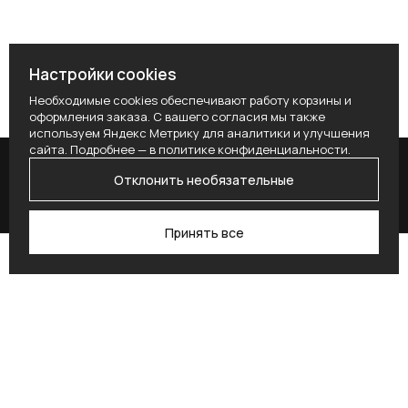
Настройки cookies
Необходимые cookies обеспечивают работу корзины и
оформления заказа. С вашего согласия мы также
используем Яндекс Метрику для аналитики и улучшения
сайта. Подробнее — в
политике конфиденциальности
.
Отклонить необязательные
Принять все
Поиск
Каталог
Профиль
Избранное
Корзина
Поставьте здесь условие для получения
согласия.
Alternative: