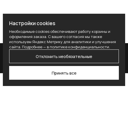
Настройки cookies
Необходимые cookies обеспечивают работу корзины и
оформления заказа. С вашего согласия мы также
используем Яндекс Метрику для аналитики и улучшения
сайта. Подробнее — в
политике конфиденциальности
.
Отклонить необязательные
Принять все
Поиск
Каталог
Профиль
Избранное
Корзина
Поставьте здесь условие для получения
согласия.
Alternative: