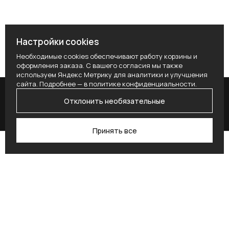
Настройки cookies
Необходимые cookies обеспечивают работу корзины и
оформления заказа. С вашего согласия мы также
используем Яндекс Метрику для аналитики и улучшения
сайта. Подробнее — в
политике конфиденциальности
.
Отклонить необязательные
Принять все
Поиск
Каталог
Профиль
Избранное
Корзина
Поставьте здесь условие для получения
согласия.
Alternative: