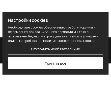
Настройки cookies
Необходимые cookies обеспечивают работу корзины и
оформления заказа. С вашего согласия мы также
используем Яндекс Метрику для аналитики и улучшения
сайта. Подробнее — в
политике конфиденциальности
.
Отклонить необязательные
Принять все
Поиск
Каталог
Профиль
Избранное
Корзина
Поставьте здесь условие для получения
согласия.
Alternative: