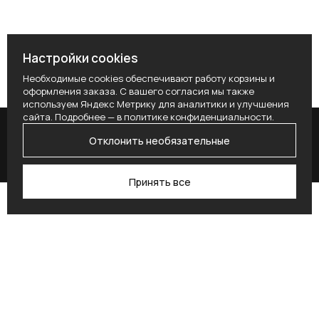
Настройки cookies
Необходимые cookies обеспечивают работу корзины и
оформления заказа. С вашего согласия мы также
используем Яндекс Метрику для аналитики и улучшения
сайта. Подробнее — в
политике конфиденциальности
.
Отклонить необязательные
Принять все
Поиск
Каталог
Профиль
Избранное
Корзина
Поставьте здесь условие для получения
согласия.
Alternative: