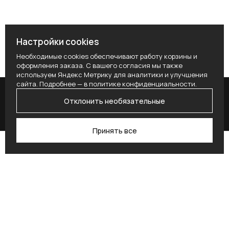
Настройки cookies
Необходимые cookies обеспечивают работу корзины и
оформления заказа. С вашего согласия мы также
используем Яндекс Метрику для аналитики и улучшения
сайта. Подробнее — в
политике конфиденциальности
.
Отклонить необязательные
Принять все
Поиск
Каталог
Профиль
Избранное
Корзина
Поставьте здесь условие для получения
согласия.
Alternative: