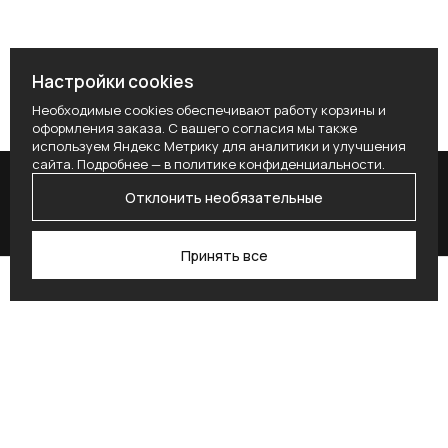
Настройки cookies
Необходимые cookies обеспечивают работу корзины и
оформления заказа. С вашего согласия мы также
используем Яндекс Метрику для аналитики и улучшения
сайта. Подробнее — в
политике конфиденциальности
.
Отклонить необязательные
Принять все
Поиск
Каталог
Профиль
Избранное
Корзина
Поставьте здесь условие для получения
согласия.
Alternative: