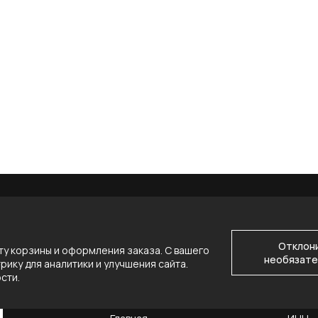
Отклон
у корзины и оформления заказа. С вашего
необязате
ику для аналитики и улучшения сайта.
ости
.
НАВИГАЦИЯ
КОНТ