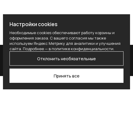
Настройки cookies
Необходимые cookies обеспечивают работу корзины и
оформления заказа. С вашего согласия мы также
используем Яндекс Метрику для аналитики и улучшения
сайта. Подробнее — в
политике конфиденциальности
.
Отклонить необязательные
Принять все
Поиск
Каталог
Профиль
Избранное
Корзина
Поставьте здесь условие для получения
согласия.
Alternative: