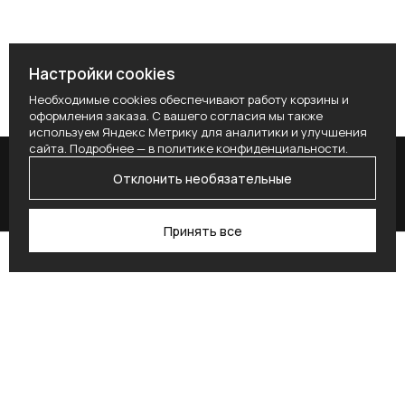
Настройки cookies
Необходимые cookies обеспечивают работу корзины и
оформления заказа. С вашего согласия мы также
используем Яндекс Метрику для аналитики и улучшения
сайта. Подробнее — в
политике конфиденциальности
.
Отклонить необязательные
Принять все
Поиск
Каталог
Профиль
Избранное
Корзина
Поставьте здесь условие для получения
согласия.
Alternative: