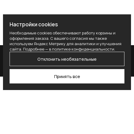
Настройки cookies
Необходимые cookies обеспечивают работу корзины и
оформления заказа. С вашего согласия мы также
используем Яндекс Метрику для аналитики и улучшения
сайта. Подробнее — в
политике конфиденциальности
.
Отклонить необязательные
Принять все
Поиск
Каталог
Профиль
Избранное
Корзина
Поставьте здесь условие для получения
согласия.
Alternative: