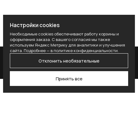
Настройки cookies
Необходимые cookies обеспечивают работу корзины и
оформления заказа. С вашего согласия мы также
используем Яндекс Метрику для аналитики и улучшения
сайта. Подробнее — в
политике конфиденциальности
.
Отклонить необязательные
Принять все
Поиск
Каталог
Профиль
Избранное
Корзина
Поставьте здесь условие для получения
согласия.
Alternative: