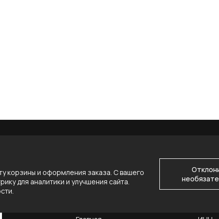
Отклон
у корзины и оформления заказа. С вашего
необязате
ику для аналитики и улучшения сайта.
ости
.
НАВИГАЦИЯ
КОНТ