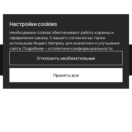
Настройки cookies
Необходимые cookies обеспечивают работу корзины и
оформления заказа. С вашего согласия мы также
используем Яндекс Метрику для аналитики и улучшения
сайта. Подробнее — в
политике конфиденциальности
.
Отклонить необязательные
Принять все
Поиск
Каталог
Профиль
Избранное
Корзина
Поставьте здесь условие для получения
согласия.
Alternative: