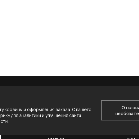
Отклон
у корзины и оформления заказа. С вашего
необязате
ику для аналитики и улучшения сайта.
ости
.
НАВИГАЦИЯ
КОНТ