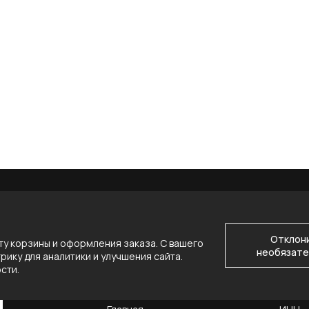
Отклон
у корзины и оформления заказа. С вашего
необязате
ику для аналитики и улучшения сайта.
ости
.
НАВИГАЦИЯ
КОНТ