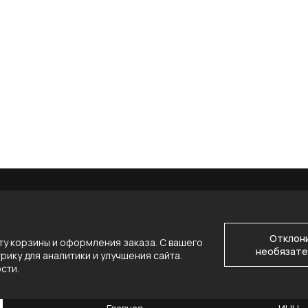
Отклон
у корзины и оформления заказа. С вашего
необязате
ику для аналитики и улучшения сайта.
ости
.
НАВИГАЦИЯ
КОНТ