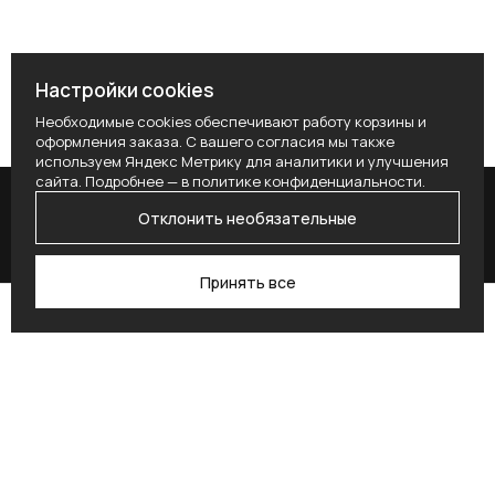
Настройки cookies
Необходимые cookies обеспечивают работу корзины и
оформления заказа. С вашего согласия мы также
используем Яндекс Метрику для аналитики и улучшения
сайта. Подробнее — в
политике конфиденциальности
.
Отклонить необязательные
Принять все
Поиск
Каталог
Профиль
Избранное
Корзина
Поставьте здесь условие для получения
согласия.
Alternative: