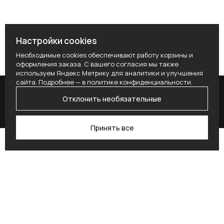
Настройки cookies
Необходимые cookies обеспечивают работу корзины и
оформления заказа. С вашего согласия мы также
используем Яндекс Метрику для аналитики и улучшения
сайта. Подробнее — в
политике конфиденциальности
.
Отклонить необязательные
Принять все
Поиск
Каталог
Профиль
Избранное
Корзина
Поставьте здесь условие для получения
согласия.
Alternative: