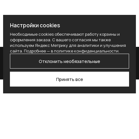
Настройки cookies
Необходимые cookies обеспечивают работу корзины и
оформления заказа. С вашего согласия мы также
используем Яндекс Метрику для аналитики и улучшения
сайта. Подробнее — в
политике конфиденциальности
.
Отклонить необязательные
Принять все
Поиск
Каталог
Профиль
Избранное
Корзина
Поставьте здесь условие для получения
согласия.
Alternative: